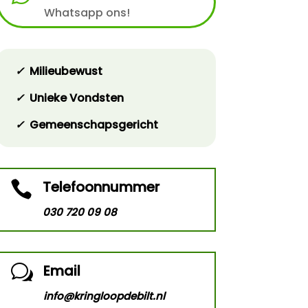
Whatsapp ons!
✓
Milieubewust
✓
Unieke Vondsten
✓
Gemeenschapsgericht
Telefoonnummer

030 720 09 08
Email
w
info@kringloopdebilt.nl