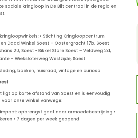
e sociale kringloop in De Bilt centraal in de regio en
st.
kringloopwinkels: • Stichting Kringloopcentrum
 en Daad Winkel Soest – Oostergracht 17b, Soest
chans 20, Soest • Bikkel Store Soest – Veldweg 2d,
nte – Wieksloterweg Westzijde, Soest
leding, boeken, huisraad, vintage en curiosa.
oest
 ligt op korte afstand van Soest en is eenvoudig
en voor onze winkel vanwege:
e impact: opbrengst gaat naar armoedebestrijding •
parkeren • 7 dagen per week geopend