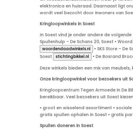
elektronica en huisraad. Daarnaast ligt onz
wordt veel bezocht door inwoners van Soe
Kringloopwinkels in Soest
In Soest vind je onder andere de volgende 
Spullenhulp – De Schans 20, Soest • Woord
• SKS Store – De S
woordendaadwinkels.nl
Soest
• De Bosrand Broca
stichtingbikkel.nl
Deze winkels bieden een mix van meubels, k
Onze kringloopwinkel voor bezoekers uit S
Kringloopcentrum Tegen Armoede in De Bilt
bereikbaar. Veel bezoekers uit Soest kiez
• groot en wisselend assortiment • social
gratis spullen ophalen in Soest • gratis 
Spullen doneren in Soest