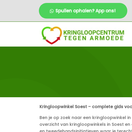
Spullen ophalen? App ons!
Kringloopwinkel Soest – complete gids voo
Ben je op zoek naar een kringloopwinkel i
overzicht van kringloopwinkels in Soest e
en tweedehandsinitiatieven waar je terech