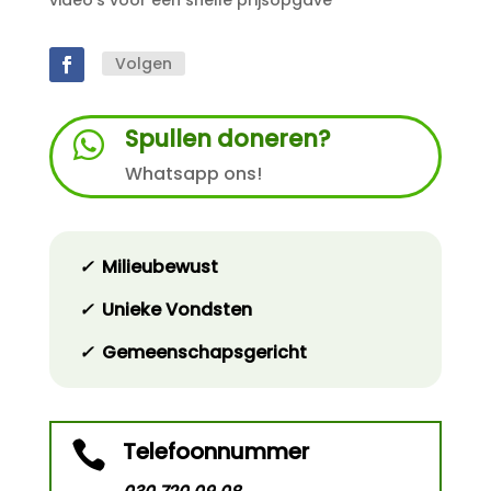
video’s voor een snelle prijsopgave
Volgen
Spullen doneren?

Whatsapp ons!
✓
Milieubewust
✓
Unieke Vondsten
✓
Gemeenschapsgericht
Telefoonnummer
