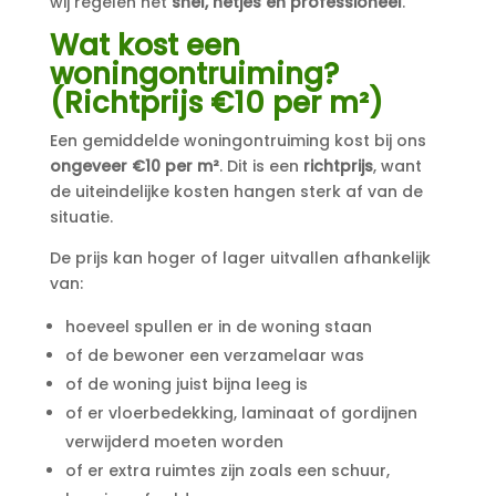
wij regelen het
snel, netjes en professioneel
.
Wat kost een
woningontruiming?
(Richtprijs €10 per m²)
Een gemiddelde woningontruiming kost bij ons
ongeveer €10 per m²
. Dit is een
richtprijs
, want
de uiteindelijke kosten hangen sterk af van de
situatie.
De prijs kan hoger of lager uitvallen afhankelijk
van:
hoeveel spullen er in de woning staan
of de bewoner een verzamelaar was
of de woning juist bijna leeg is
of er vloerbedekking, laminaat of gordijnen
verwijderd moeten worden
of er extra ruimtes zijn zoals een schuur,