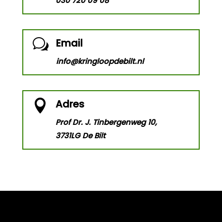
030 720 09 08
Email
w
info@kringloopdebilt.nl
Adres

Prof Dr. J. Tinbergenweg 10,
3731LG De Bilt