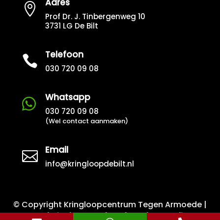
Adres

Prof Dr. J. Tinbergenweg 10
3731 LG De Bilt
Telefoon

030 720 09 08
Whatsapp

030 720 09 08
(Wel contact aanmaken)
Email

info@kringloopdebilt.nl
© Copyright Kringloopcentrum Tegen Armoede |
Website laten maken door Flexamedia