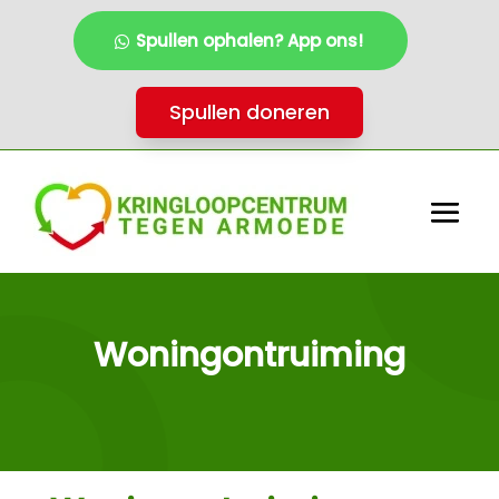
Spullen ophalen? App ons!
Spullen doneren
Woningontruiming