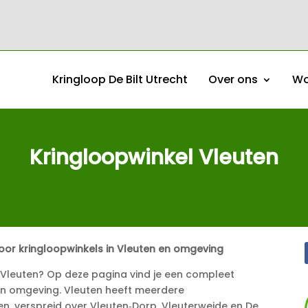
Kringloop De Bilt Utrecht
Over ons
Wo
Kringloopwinkel Vleuten
oor kringloopwinkels in Vleuten en omgeving
n Vleuten? Op deze pagina vind je een compleet
 en omgeving. Vleuten heeft meerdere
en, verspreid over Vleuten‑Dorp, Vleuterweide en De