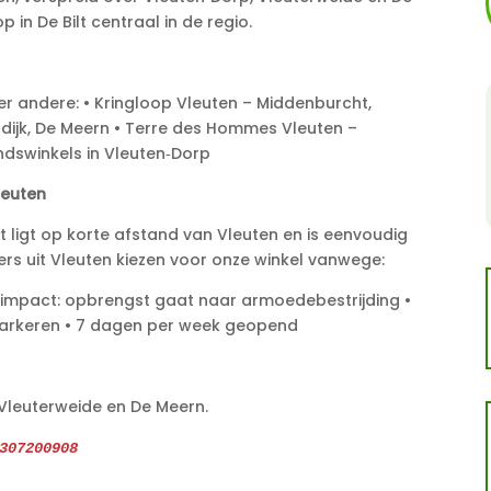
 in De Bilt centraal in de regio.
er andere: • Kringloop Vleuten – Middenburcht,
dijk, De Meern • Terre des Hommes Vleuten –
dswinkels in Vleuten‑Dorp
leuten
 ligt op korte afstand van Vleuten en is eenvoudig
ers uit Vleuten kiezen voor onze winkel vanwege:
e impact: opbrengst gaat naar armoedebestrijding •
s parkeren • 7 dagen per week geopend
, Vleuterweide en De Meern.
307200908