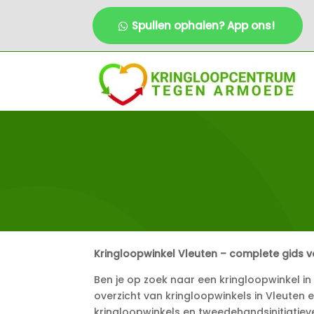
Spullen ophalen? App ons!
Kringloopwinkel Vleuten – complete gids v
Ben je op zoek naar een kringloopwinkel i
overzicht van kringloopwinkels in Vleuten
kringloopwinkels en tweedehandsinitiatiev