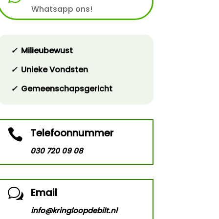
Whatsapp ons!
✓
Milieubewust
✓
Unieke Vondsten
✓
Gemeenschapsgericht
Telefoonnummer

030 720 09 08
Email
w
info@kringloopdebilt.nl