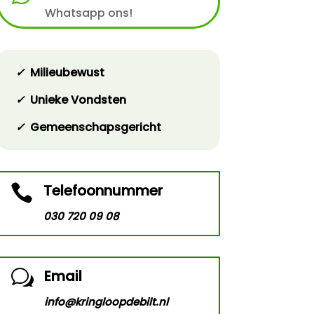
Whatsapp ons!
✓
Milieubewust
✓
Unieke Vondsten
✓
Gemeenschapsgericht
Telefoonnummer

030 720 09 08
Email
w
info@kringloopdebilt.nl