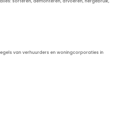
alles: sorteren, demonteren, afvoeren, hergebruik,
regels van verhuurders en woningcorporaties in