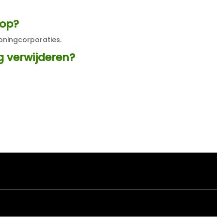
 op?
oningcorporaties.
g verwijderen?