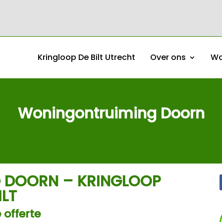
Kringloop De Bilt Utrecht
Over ons
Wo
Woningontruiming Doorn
 DOORN – KRINGLOOP
ILT
 offerte