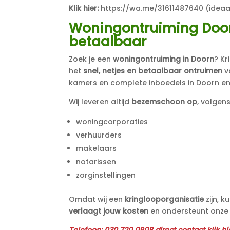
Klik hier:
https://wa.me/31611487640
(ideaa
Woningontruiming Doorn
betaalbaar
Zoek je een
woningontruiming in Doorn
? Kr
het
snel, netjes en betaalbaar ontruimen
v
kamers en complete inboedels in Doorn en
Wij leveren altijd
bezemschoon op
, volgen
woningcorporaties
verhuurders
makelaars
notarissen
zorginstellingen
Omdat wij een
kringlooporganisatie
zijn, 
verlaagt jouw kosten
en ondersteunt onze 
Telefoon:
030 720 0908 direct contact klik h